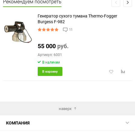
Рекомендуем посмотреть
Генератор сухого тумана Thermo-Fogger
Burgess F-982
11
еще 16 фото
55 000
руб.
Артикул: 6001
В наличии
Добавить
Добави
В корзину
в
к
избранное
сравне
наверх
КОМПАНИЯ