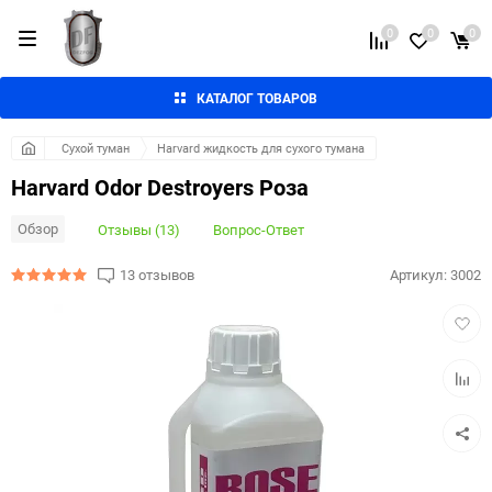
0
0
0
КАТАЛОГ ТОВАРОВ
Сухой туман
Harvard жидкость для сухого тумана
Harvard Odor Destroyers Роза
Обзор
Отзывы (13)
Вопрос-Ответ
13 отзывов
Артикул:
3002
Добав
в
избра
Добав
к
сравн