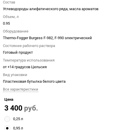
Состав
Углеводороды алифатического ряда, масла ароматов
Объем, л
0.95
Оборудование
Thermo-Fogger Burgess F-982, F-990 электрический
Состояние рабочего раствора
Готовый продукт
Температура использования
от +14 градусов Цельсия
Вид упаковки
Пластиковая бутылка белого цвета
Все характеристики
Цена
3 400
руб.
0,25 л
0,95 л