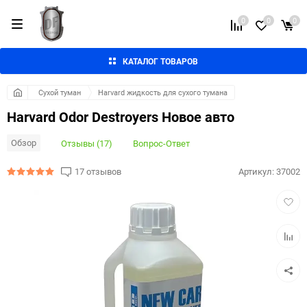
0
0
0
КАТАЛОГ ТОВАРОВ
Сухой туман
Harvard жидкость для сухого тумана
Harvard Odor Destroyers Новое авто
Обзор
Отзывы (17)
Вопрос-Ответ
17 отзывов
Артикул:
37002
Добав
в
избра
Добав
к
сравн