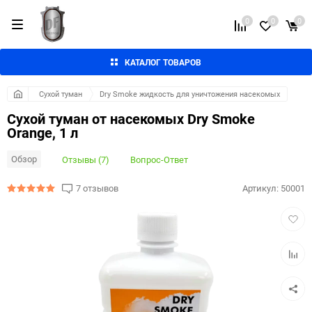
0
0
0
КАТАЛОГ ТОВАРОВ
Сухой туман
Dry Smoke жидкость для уничтожения насекомых
Сухой туман от насекомых Dry Smoke
Orange, 1 л
Обзор
Отзывы (7)
Вопрос-Ответ
7 отзывов
Артикул:
50001
Добав
в
избра
Добав
к
сравн