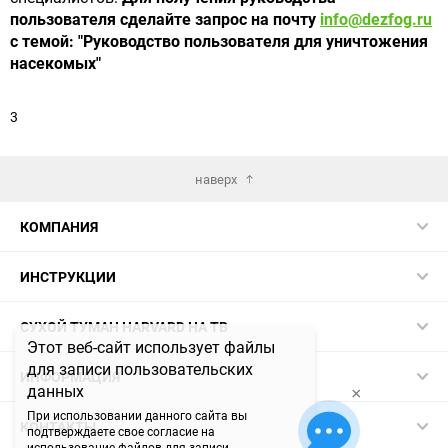
пользователя сделайте запрос на почту
info@dezfog.ru
с темой: "Руководство пользователя для уничтожения
насекомых"
3
наверх
КОМПАНИЯ
ИНСТРУКЦИИ
СУХОЙ ТУМАН HARVARD НА ТВ
Этот веб-сайт использует файлы
для записи пользовательских
ИНФОРМАЦИЯ
данных
×
При использовании данного сайта вы
КОНТАКТЫ
подтверждаете свое согласие на
использование файлов для записи