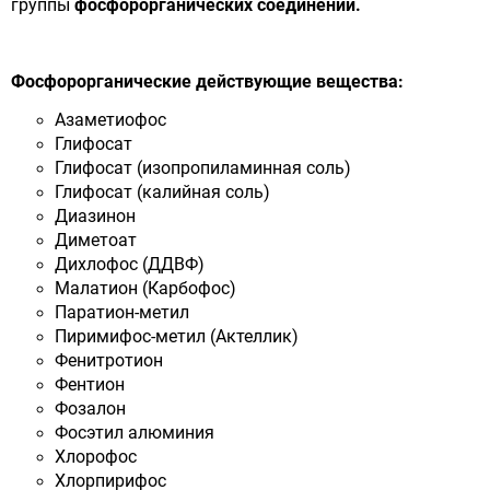
группы
фосфорорганических соединений.
Фосфорорганические действующие вещества:
Азаметиофос
Глифосат
Глифосат (изопропиламинная соль)
Глифосат (калийная соль)
Диазинон
Диметоат
Дихлофос (ДДВФ)
Малатион (Карбофос)
Паратион-метил
Пиримифос-метил (Актеллик)
Фенитротион
Фентион
Фозалон
Фосэтил алюминия
Хлорофос
Хлорпирифос