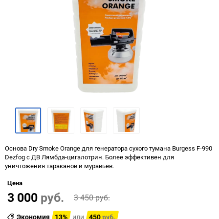
Основа Dry Smoke Orange для генератора сухого тумана Burgess F-990
Dezfog с ДВ Лямбда-цигалотрин. Более эффективен для
уничтожения тараканов и муравьев.
Цена
3 000
руб.
3 450
руб.
Экономия
13%
или
450
руб.